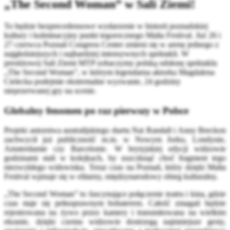
„The Second Woman” w Sali Ziemi!
To będzie bezprecedensowe wydarzenie w historii poznańskiej
kultury i kulminacyjny punkt tegorocznego Malta Festival. Już 26 i
27 czerwca Poznań Congress Center zmieni się w arenę jednego z
najgłośniejszych i najbardziej intensywnych spektakli. W
prestiżowej Sali Ziemi MTP zobaczymy polską odsłonę spektaklu
„The Second Woman”, w którym legendarna aktorka Magdalena
Cielecka podejmie ekstremalne wyzwanie, 24 godziny
nieprzerwanej gry na scenie.
Globalny fenomen po raz pierwszy w Polsce
Projekt autorstwa australijskiego duetu Nat Randall i Anny Breckon
zachwycił już publiczność m.in. w Nowym Jorku, Londynie,
Amsterdamie czy Barcelonie
.
W brytyjskiej edycji widzowie
godzinami stali w kolejkach, by uszczknąć choć fragment tego
niezwykłego widowiska
.
Teraz czas na Poznań, który dzięki Malta
Festival wpisuje się w elitarny, międzynarodowy obieg kulturalny
.
„The Second Woman” to fascynujące połączenie teatru i kina, gdzie
czas staje się pełnoprawnym bohaterem
.
Całość zmagań będzie
rejestrowana na żywo przez kamery i transmitowana na wielkim
ekranie, dzięki czemu widzowie dostrzegą najmniejsze gesty,