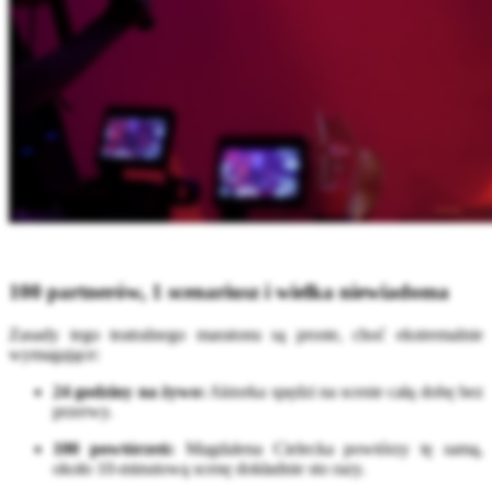
100 partnerów, 1 scenariusz i wielka niewiadoma
Zasady tego teatralnego maratonu są proste, choć ekstremalnie
wymagające
:
24 godziny na żywo:
Aktorka spędzi na scenie całą dobę bez
przerwy
.
100 powtórzeń:
Magdalena Cielecka powtórzy tę samą,
około 10-minutową scenę dokładnie sto razy
.