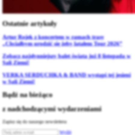
Ostatnie artykuły
Artur Rojek z koncertem w ramach trasy
„Chciałbym urodzić się żeby latałem Tour 2026”
Zobacz najsłynniejszy balet świata już 8 listopada w
Sali Ziemi!
VERKA SERDUCHKA & BAND wystąpi tej jesieni
w Sali Ziemi!
Bądź na bieżąco
z nadchodzącymi wydarzeniami
Zapisz się do naszego newslettera
Wyślij