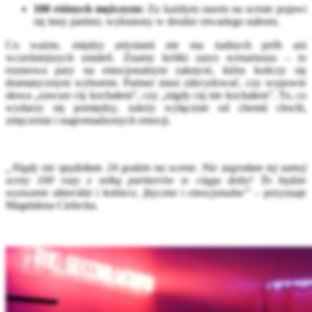
100 różnych mężczyzn:
Za każdym razem na scenie pojawi
się inny partner, wyłoniony w drodze otwartego naboru
.
Co ważne, między artystami nie ma żadnych prób ani
wcześniejszych ustaleń
.
Znamy krótki zarys scenariusza – to
rozmowa pary na emocjonalnym zakręcie, która kończy się
dramatycznym wyborem
.
Partner musi zdecydować, czy wypowie
słowa „zawsze cię kochałem”, czy „nigdy cię nie kochałem”
.
To, co
wydarzy się pomiędzy, zależy wyłącznie od chemii chwili,
zmęczenia i nagromadzonych emocji
.
„Nigdy nie spędziłam 24 godzin na scenie. Nie zagrałam tej samej
sceny 100 razy z setką partnerów w ciągu doby! To będzie
wyzwanie aktorskie i kobiece, fizyczne i emocjonalne”
– przyznaje
Magdalena Cielecka
.