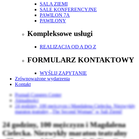
SALA ZIEMI
SALE KONFERENCYJNE
PAWILON 7A
PAWILONY
Kompleksowe usługi
REALIZACJA OD A DO Z
FORMULARZ KONTAKTOWY
WYŚLIJ ZAPYTANIE
Zrównoważone wydarzenia
Kontakt
Poznań Congres Center
Aktualności
24 godziny, 100 mężczyzn i Magdalena Cielecka. Niezwykły
maraton teatralny „The Second Woman” w Sali Ziemi!
24 godziny, 100 mężczyzn i Magdalena
Cielecka. Niezwykły maraton teatralny