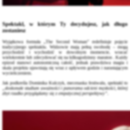
Spektakl, w którym Ty decydujesz, jak długo
zostaniesz
Wyjątkowa formuła „The Second Woman” redefiniuje pojęcie
tradycyjnego spektaklu
.
Widzowie mają pełną swobodę – mogą
przychodzić i wychodzić w dowolnym momencie, wracać
wielokrotnie lub zdecydować się na kilkugodzinny maraton
. Każdy
epizod stanowi autonomiczną całość, jednak prawdziwa magia i
skala projektu ujawniają się wraz z upływem godzin i narastającym
wycieńczeniem
.
Jak podkreśla Dominika Kulczyk, mecenaska festiwalu, spektakl to
„doskonałe studium uważności i panorama odcieni męskości, której
zbyt rzadko przyglądamy się z empatycznej perspektywy”
.