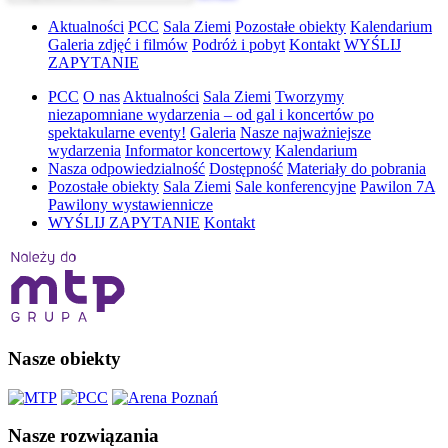
Aktualności
PCC
Sala Ziemi
Pozostałe obiekty
Kalendarium
Galeria zdjęć i filmów
Podróż i pobyt
Kontakt
WYŚLIJ
ZAPYTANIE
PCC
O nas
Aktualności
Sala Ziemi
Tworzymy
niezapomniane wydarzenia – od gal i koncertów po
spektakularne eventy!
Galeria
Nasze najważniejsze
wydarzenia
Informator koncertowy
Kalendarium
Nasza odpowiedzialność
Dostępność
Materiały do pobrania
Pozostałe obiekty
Sala Ziemi
Sale konferencyjne
Pawilon 7A
Pawilony wystawiennicze
WYŚLIJ ZAPYTANIE
Kontakt
Nasze obiekty
Nasze rozwiązania