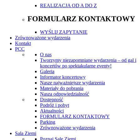
REALIZACJA OD A DO Z
FORMULARZ KONTAKTOWY
WYŚLIJ ZAPYTANIE
Zrównoważone wydarzenia
Kontakt
PCC
O nas
Tworzymy niezapomniane wydarzenia – od gal i
koncertów po spektakularne eventy!
Galeria
Informator koncertowy
Nasze najważniejsze wydarzenia
Materiały do pobrania
Nasza odpowiedzialność
Dostępność
Podróż i pobyt
Aktualności
FORMULARZ KONTAKTOWY
Parking
Zrównoważone wydarzenia
Sala Ziemi
Poznaj Salę Ziemi