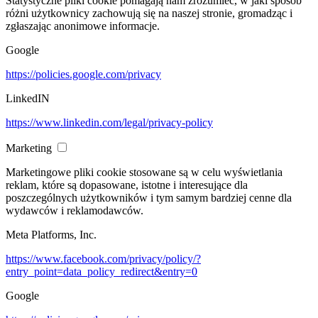
Statystyczne pliki cookie pomagają nam zrozumieć, w jaki sposób
różni użytkownicy zachowują się na naszej stronie, gromadząc i
zgłaszając anonimowe informacje.
Google
https://policies.google.com/privacy
LinkedIN
https://www.linkedin.com/legal/privacy-policy
Marketing
Marketingowe pliki cookie stosowane są w celu wyświetlania
reklam, które są dopasowane, istotne i interesujące dla
poszczególnych użytkowników i tym samym bardziej cenne dla
wydawców i reklamodawców.
Meta Platforms, Inc.
https://www.facebook.com/privacy/policy/?
entry_point=data_policy_redirect&entry=0
Google