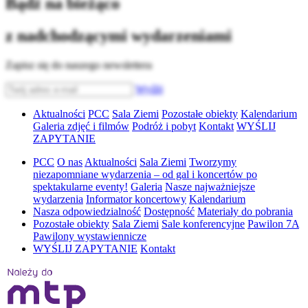
Bądź na bieżąco
z nadchodzącymi wydarzeniami
Zapisz się do naszego newslettera
Wyślij
Aktualności
PCC
Sala Ziemi
Pozostałe obiekty
Kalendarium
Galeria zdjęć i filmów
Podróż i pobyt
Kontakt
WYŚLIJ
ZAPYTANIE
PCC
O nas
Aktualności
Sala Ziemi
Tworzymy
niezapomniane wydarzenia – od gal i koncertów po
spektakularne eventy!
Galeria
Nasze najważniejsze
wydarzenia
Informator koncertowy
Kalendarium
Nasza odpowiedzialność
Dostępność
Materiały do pobrania
Pozostałe obiekty
Sala Ziemi
Sale konferencyjne
Pawilon 7A
Pawilony wystawiennicze
WYŚLIJ ZAPYTANIE
Kontakt