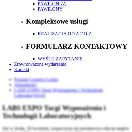
PAWILON 7A
PAWILONY
Kompleksowe usługi
REALIZACJA OD A DO Z
FORMULARZ KONTAKTOWY
WYŚLIJ ZAPYTANIE
Zrównoważone wydarzenia
Kontakt
Poznań Congres Center
Aktualności
LABS EXPO Targi Wyposażenia i Technologii
Laboratoryjnych
LABS EXPO Targi Wyposażenia i
Technologii Laboratoryjnych
Już w środę, 26 kwietnia, rozpoczyna się premierowa edycja targów