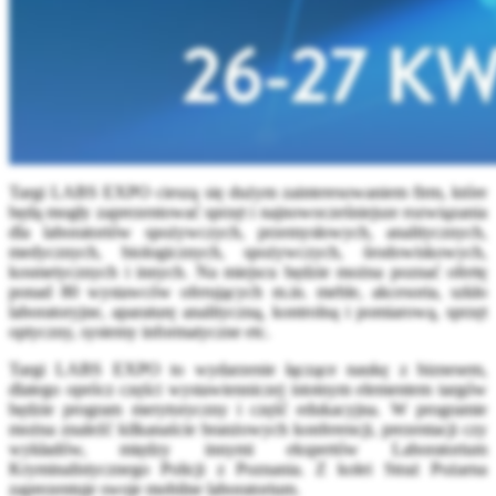
Targi LABS EXPO cieszą się dużym zainteresowaniem firm, które
będą mogły zaprezentować sprzęt i najnowocześniejsze rozwiązania
dla laboratoriów spożywczych, przemysłowych, analitycznych,
medycznych, biologicznych, spożywczych, środowiskowych,
kosmetycznych i innych. Na miejscu będzie można poznać ofertę
ponad 80 wystawców oferujących m.in. meble, akcesoria, szkło
laboratoryjne, aparaturę analityczną, kontrolną i pomiarową, sprzęt
optyczny, systemy informatyczne etc.
Targi LABS EXPO to wydarzenie łączące naukę z biznesem,
dlatego oprócz części wystawienniczej istotnym elementem targów
będzie program merytoryczny i część edukacyjna. W programie
można znaleźć kilkanaście branżowych konferencji, prezentacji czy
wykładów, między innymi ekspertów Laboratorium
Kryminalistycznego Policji z Poznania. Z kolei Straż Pożarna
zaprezentuje swoje mobilne laboratorium.