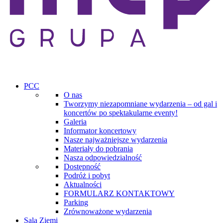
PCC
O nas
Tworzymy niezapomniane wydarzenia – od gal i
koncertów po spektakularne eventy!
Galeria
Informator koncertowy
Nasze najważniejsze wydarzenia
Materiały do pobrania
Nasza odpowiedzialność
Dostępność
Podróż i pobyt
Aktualności
FORMULARZ KONTAKTOWY
Parking
Zrównoważone wydarzenia
Sala Ziemi