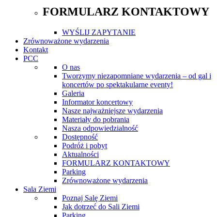
FORMULARZ KONTAKTOWY
WYŚLIJ ZAPYTANIE
Zrównoważone wydarzenia
Kontakt
PCC
O nas
Tworzymy niezapomniane wydarzenia – od gal i
koncertów po spektakularne eventy!
Galeria
Informator koncertowy
Nasze najważniejsze wydarzenia
Materiały do pobrania
Nasza odpowiedzialność
Dostępność
Podróż i pobyt
Aktualności
FORMULARZ KONTAKTOWY
Parking
Zrównoważone wydarzenia
Sala Ziemi
Poznaj Salę Ziemi
Jak dotrzeć do Sali Ziemi
Parking