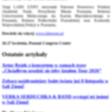
Targi LABS EXPO otrzymały Patronat Honorowy Polskiej
Akademii Nauk, Prezydenta Miasta Poznania, Rektora
Uniwersytetu Medycznego im. Karola Marcinkowskiego w
Poznaniu, Rektora Politechniki Poznańskiej oraz Komendy
Wojewódzkiej Policji w Poznaniu.
Dowiedz się więcej:
www.labsexpo.pl
26-27 kwietnia, Poznań Congress Center
Ostatnie artykuły
Artur Rojek z koncertem w ramach trasy
„Chciałbym urodzić się żeby latałem Tour 2026”
Zobacz najsłynniejszy balet świata już 8 listopada w
Sali Ziemi!
VERKA SERDUCHKA & BAND wystąpi tej jesieni
w Sali Ziemi!