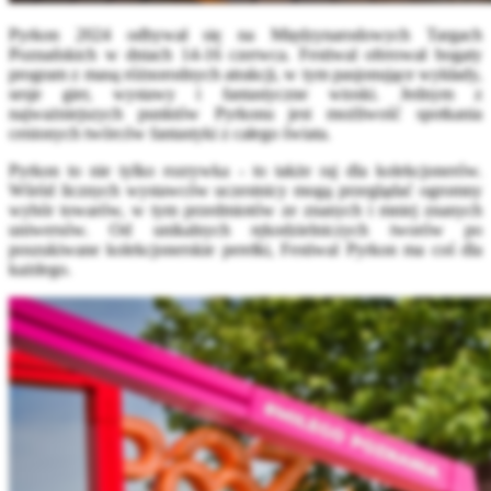
Pyrkon 2024 odbywał się na Międzynarodowych Targach
Poznańskich w dniach 14-16 czerwca. Festiwal oferował bogaty
program z masą różnorodnych atrakcji, w tym pasjonujące wykłady,
sesje gier, wystawy i fantastyczne wioski. Jednym z
najważniejszych punktów Pyrkonu jest możliwość spotkania
cenionych twórców fantastyki z całego świata.
Pyrkon to nie tylko rozrywka - to także raj dla kolekcjonerów.
Wśród licznych wystawców uczestnicy mogą przeglądać ogromny
wybór towarów, w tym przedmiotów ze znanych i mniej znanych
uniwersów. Od unikalnych rękodzielniczych tworów po
poszukiwane kolekcjonerskie perełki, Festiwal Pyrkon ma coś dla
każdego.