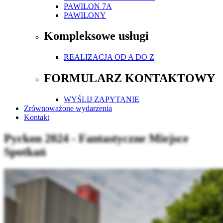
PAWILON 7A
PAWILONY
Kompleksowe usługi
REALIZACJA OD A DO Z
FORMULARZ KONTAKTOWY
WYŚLIJ ZAPYTANIE
Zrównoważone wydarzenia
Kontakt
Pyrkon 2024 - Fantastyczne Miejsce
Spotkań