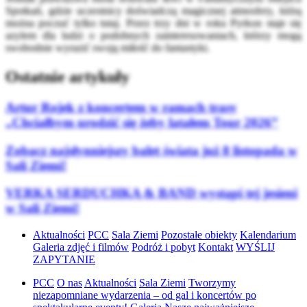
Spotkań, gdzie uczestnicy doświadczą magicznej atmosfery, którą
można poczuć tylko tutaj. Przez trzy dni w roku Pyrkon staje się
azylem dla ludzi o podobnych zainteresowaniach, którzy mogą
swobodnie wyrazić swoją miłość do fantastyki.
Ostatnie artykuły
Artur Rojek z koncertem w ramach trasy
„Chciałbym urodzić się żeby latałem Tour 2026”
Zobacz najsłynniejszy balet świata już 8 listopada w
Sali Ziemi!
VERKA SERDUCHKA & BAND wystąpi tej jesieni
w Sali Ziemi!
Aktualności
PCC
Sala Ziemi
Pozostałe obiekty
Kalendarium
Galeria zdjęć i filmów
Podróż i pobyt
Kontakt
WYŚLIJ
ZAPYTANIE
PCC
O nas
Aktualności
Sala Ziemi
Tworzymy
niezapomniane wydarzenia – od gal i koncertów po