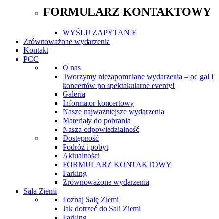
FORMULARZ KONTAKTOWY
WYŚLIJ ZAPYTANIE
Zrównoważone wydarzenia
Kontakt
PCC
O nas
Tworzymy niezapomniane wydarzenia – od gal i
koncertów po spektakularne eventy!
Galeria
Informator koncertowy
Nasze najważniejsze wydarzenia
Materiały do pobrania
Nasza odpowiedzialność
Dostępność
Podróż i pobyt
Aktualności
FORMULARZ KONTAKTOWY
Parking
Zrównoważone wydarzenia
Sala Ziemi
Poznaj Salę Ziemi
Jak dotrzeć do Sali Ziemi
Parking