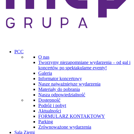
PCC
O nas
Tworzymy niezapomniane wydarzenia – od gal i
koncertów po spektakularne eventy!
Galeria
Informator koncertowy
Nasze najważniejsze wydarzenia
Materiały do pobrania
Nasza odpowiedzialność
Dostępność
Podróż i pobyt
Aktualności
FORMULARZ KONTAKTOWY
Parking
Zrównoważone wydarzenia
Sala Ziemi