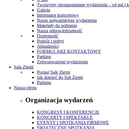
Tworzymy niezapomniane wydarzenia – od gal i k
Galeria
Informator koncertowy
Nasze najważniejsze wydarzenia
Materiały do pobrania
Nasza odpowiedzialność
Dostępność
Podróż i pobyt
Aktualności
FORMULARZ KONTAKTOWY
Parking
Zrównoważone wydarzenia
Sala Ziemi
Poznaj Salę Ziemi
Jak dotrzeć do Sali Ziemi
Parking
Nasza oferta
Organizacja wydarzeń
KONGRESY I KONFERENCJE
KONCERTY I SPEKTAKLE
EVENTY I SPOTKANIA FIRMOWE
ŚWIĄTECZNE SPOTKANIA