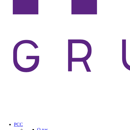
PCC
O nas